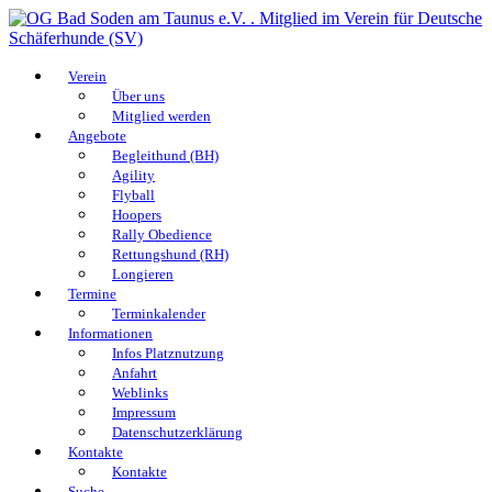
Verein
Über uns
Mitglied werden
Angebote
Begleithund (BH)
Agility
Flyball
Hoopers
Rally Obedience
Rettungshund (RH)
Longieren
Termine
Terminkalender
Informationen
Infos Platznutzung
Anfahrt
Weblinks
Impressum
Datenschutzerklärung
Kontakte
Kontakte
Suche