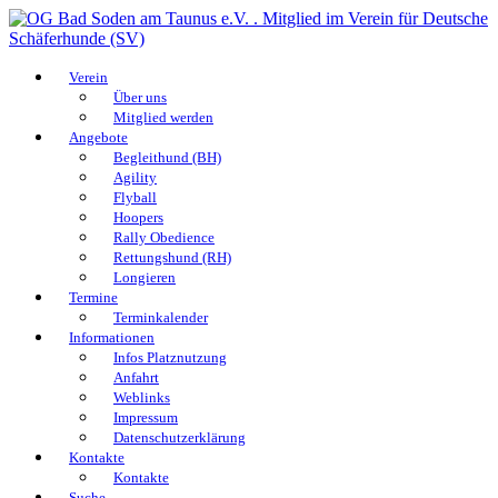
Verein
Über uns
Mitglied werden
Angebote
Begleithund (BH)
Agility
Flyball
Hoopers
Rally Obedience
Rettungshund (RH)
Longieren
Termine
Terminkalender
Informationen
Infos Platznutzung
Anfahrt
Weblinks
Impressum
Datenschutzerklärung
Kontakte
Kontakte
Suche