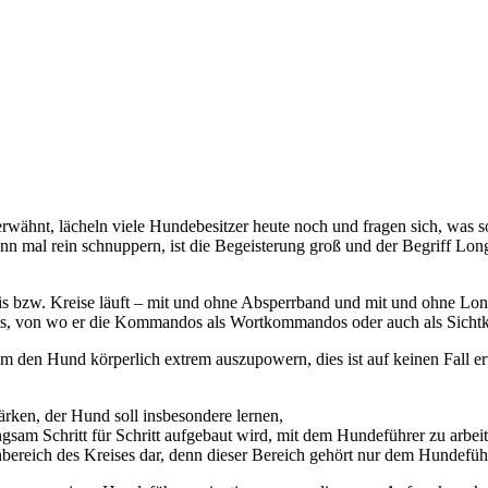
t, lächeln viele Hundebesitzer heute noch und fragen sich, was sol
ann mal rein schnuppern, ist die Begeisterung groß und der Begriff L
s bzw. Kreise läuft – mit und ohne Absperrband und mit und ohne Long
reis, von wo er die Kommandos als Wortkommandos oder auch als Sicht
d um den Hund körperlich extrem auszupowern, dies ist auf keinen Fall
ken, der Hund soll insbesondere lernen,
gsam Schritt für Schritt aufgebaut wird, mit dem Hundeführer zu arbeit
bereich des Kreises dar, denn dieser Bereich gehört nur dem Hundefüh