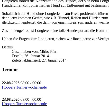
Longieren fördert die Konzentration des Hundes, der sich beim Long
Hundeführer kontrolliert seinen Hund auf Entfernung mit bestimmen 
Sobald sich der Hund ohne Longierleine am Kreis problemlos führen l
denn jetzt kommen Geräte, wie z.B. Tunnel, Reifen und Hürden zum 
gleichzeitig gearbeitet, die dann von einem Kreis zum anderen wechse
Zusammengefasst ist Longieren eine tolle Hundesportart, die Kommun
Haben Sie Fragen zum Longieren, stehen wir Ihnen gerne zur Verfü
Details
Geschrieben von:
Mirko Pfarr
Erstellt: 26. Januar 2014
Zuletzt aktualisiert: 27. Januar 2014
Termine
22.08.2026
08:00
-
00:00
Hoopers Turnierwochenende
23.08.2026
08:00
-
00:00
Hoopers Turnierwochenende