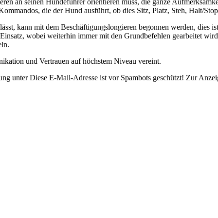
ieren an seinen Hundeführer orientieren muss, die ganze Aufmerksamke
Kommandos, die der Hund ausführt, ob dies Sitz, Platz, Steh, Halt/St
ässt, kann mit dem Beschäftigungslongieren begonnen werden, dies ist
Einsatz, wobei weiterhin immer mit den Grundbefehlen gearbeitet wir
ln.
ikation und Vertrauen auf höchstem Niveau vereint.
gung unter
Diese E-Mail-Adresse ist vor Spambots geschützt! Zur Anzeig